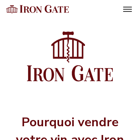
menu
menu
menu
menu
menu
menu
Pourquoi vendre
votre vin avec Iron