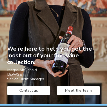
We’re here to help you get the
most out of your fine wine
collection.
Megan McDonald
DipWSET
Senior Client Manager
Contact us
Meet the team