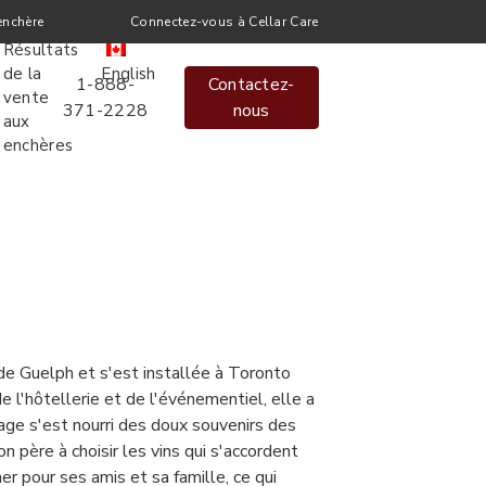
enchère
Connectez-vous à Cellar Care
Résultats
de la
English
1-888-
Contactez-
vente
371-2228
nous
aux
enchères
 de Guelph et s'est installée à Toronto
 l'hôtellerie et de l'événementiel, elle a
age s'est nourri des doux souvenirs des
père à choisir les vins qui s'accordent
er pour ses amis et sa famille, ce qui