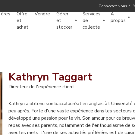
Connectez-vous à l'
hères
Offre
Vendre
Gérer
Services
À
et
et
de
propos
achat
stocker
collecte
Kathryn Taggart
Directeur de l'expérience client
Kathryn a obtenu son baccalauréat en anglais à l'Université
peu après. Forte d'une vaste expérience dans les secteurs de
développé une passion pour le vin. Son amour pour ce breuv
repas avec ses parents, notamment de l'enthousiasme de son 
avec les mets. L'une de ses activités préférées est de cuisin